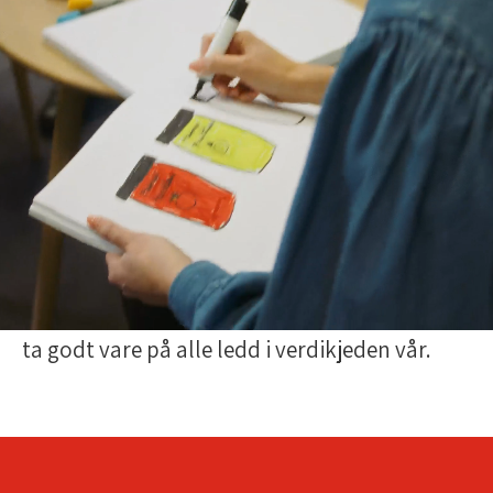
Om oss
Mills er et norsk mat- og merkevarehus som
produserer og markedsfører flere av landets
mest kjente og kjære matvarer. Vi har
hovedkontor i Oslo og fabrikker i Fredrikstad
og Drammen.
Vi er en ansvarlig samfunnsaktør og
er lidenskapelig opptatt av å gjøre den
norske hverdagsmaten sunnere og bedre og
ta godt vare på alle ledd i verdikjeden vår.