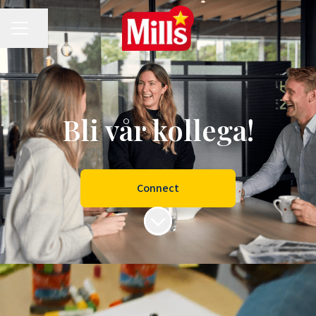
Del siden
KARRIEREMENY
Bli vår kollega!
Connect
Bla til innholdet